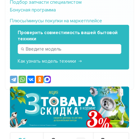
Подбор запчасти специалистом
Бонусная программа
Плюсы/минусы покупки на маркетплейсе
Проверить совместимость вашей бытовой
техники
Как узнать модель техники
Предыдущий
Сле