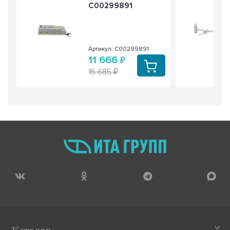
C00299891
Артикул: C00299891
11 666
15 685