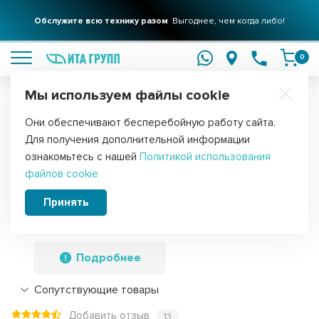
Обслужите всю технику разом
Выгоднее, чем когда либо!
подробнее
0
Мы используем файлы cookie
Обратите внимание!
Они обеспечивают бесперебойную работу сайта.
Главная
Запчасти для посудомоечных машин
Для получения дополнительной информации
Патрубок ПММ Indesit, Hotpoint,
ознакомьтесь с нашей
Политикой использования
файлов cookie
Ariston, резиновый выпускной насоса
(482000022017, C00256973),
Принять
C00256973
Подробнее
Сопутствующие товары
Добавить отзыв
13