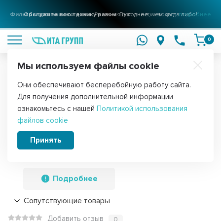
Фильтры для вашего дома
Решения для очистки воды
подробнее
0
Мы используем файлы cookie
Обратите внимание!
Они обеспечивают бесперебойную работу сайта.
Главная
Запчасти для посудомоечных машин
Циркуляционные 
Для получения дополнительной информации
Циркуляционный насос для
ознакомьтесь с нашей
Политикой использования
файлов cookie
посудомоечной машины Ariston,
Indesit, Whirlpool, 80W, 4 защелки,
Принять
311537
Подробнее
Сопутствующие товары
Добавить отзыв
0