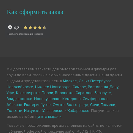
Как оформить заказ
Мы доставляем запчасти для бытовой техники и фильтры для
воды по всей России в любые населённые пункты. Наши пункты
выдачи и представители есть в
Москве
,
Санкт-Петербурге
,
Новосибирске
,
Нижнем Новгороде
,
Самаре
,
Ростове-на-Дону
,
Уфе
,
Красноярске
,
Перми
,
Воронеже
,
Саратове
,
Барнауле
,
Владивостоке
,
Новокузнецке
,
Кемерово
,
Симферополе
,
Абакане
,
Екатеринбурге
,
Омске
,
Волгограде
,
Сочи
,
Тюмени
,
Тольятти
,
Иркутске
,
Ульяновске
и
Хабаровске
. Получить заказ
можно в любом
пункте выдачи
.
Товарные предложения, представленные на сайте, не являются
публичной офертой, определяемой ст. 437 (2) ГК РФ.