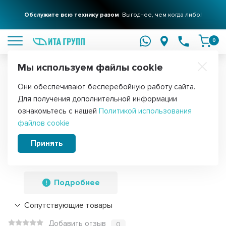
Обслужите всю технику разом
Выгоднее, чем когда либо!
подробнее
0
Мы используем файлы cookie
Обратите внимание!
Они обеспечивают бесперебойную работу сайта.
Главная
Запчасти для посудомоечных машин
Сливные насосы 
Для получения дополнительной информации
Сливной насос (помпа) для
ознакомьтесь с нашей
Политикой использования
файлов cookie
посудомоечной машины AEG,
Electrolux, 30W, 3 защелки, с улиткой,
Принять
40000443022, P500
Подробнее
Сопутствующие товары
Добавить отзыв
0