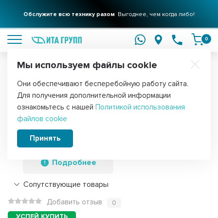
Обслужите всю технику разом
Выгоднее, чем когда либо!
подробнее
0
Мы используем файлы cookie
Обратите внимание!
Они обеспечивают бесперебойную работу сайта.
Главная
Запчасти для холодильников
Реле для холодильников
Для получения дополнительной информации
Пусковое реле компрессора для
ознакомьтесь с нашей
Политикой использования
файлов cookie
холодильника универсальное, QP3-
15A-G1, X2033
Принять
Подробнее
Сопутствующие товары
Добавить отзыв
0