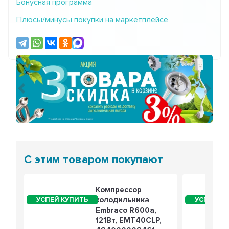
Бонусная программа
Плюсы/минусы покупки на маркетплейсе
Предыдущий
Сле
С этим товаром покупают
Компрессор
холодильника
Embraco R600a,
121Вт, EMT40CLP,