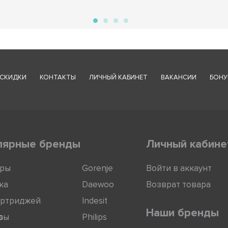
СКИДКИ
КОНТАКТЫ
ЛИЧНЫЙ КАБИНЕТ
ВАКАНСИИ
БОНУ
лярные бренды
Личный кабине
оры
Gorenje
Войти в аккаунт
ка
Daewoo
Возврат товара
артриджей
Indesit
Наши бренды
ры
s
Philips