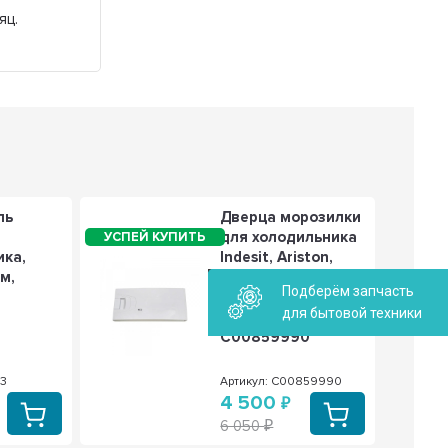
яц.
ль
Дверца морозилки
для холодильника
ика,
Indesit, Ariston,
м,
Stinol 232,
Подберём запчасть
Whirlpool
для бытовой техники
52х26,5см,
C00859990
13
Артикул: C00859990
4 500
6 050