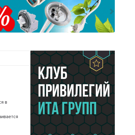
Следующ
ся в
аивается