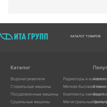
КАТАЛОГ ТОВАРОВ
Каталог
Попу
Водонагреватели
Радиаторы и конвект
Ariston
Стиральные машины
Мелкая бытовая техни
Атлант
Посудомоечные машины
Комплекты сменных к
Bosch
Сушильные машины
Магистральные фильт
Siemen