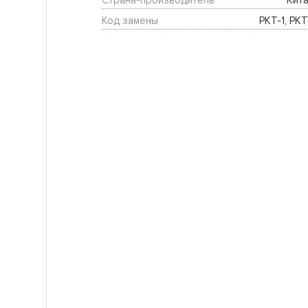
Страна-производитель
Кита
Код замены
РКТ-1, РКТ