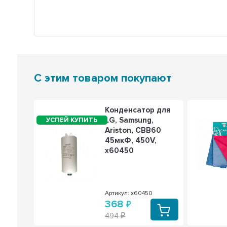
С этим товаром покупают
ь
Конденсатор для
LG, Samsung,
ка
Ariston, СВВ60
ск
45мкФ, 450V,
,
х60450
600
8901600
Артикул: х60450
368
494