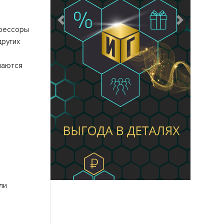
Предыдущий
Следующий
прессоры
других
ичаются
ли