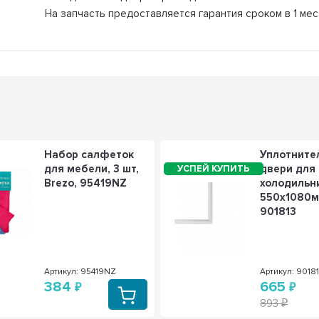
На запчасть предоставляется гарантия сроком в 1 мес
Набор салфеток
Уплотните
для мебели, 3 шт,
двери для
Brezo, 95419NZ
холодильн
550х1080м
901813
Артикул: 95419NZ
Артикул: 9018
384
665
893