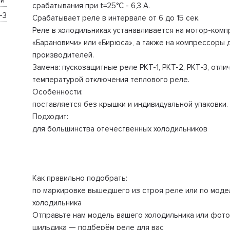
й 
срабатывания при t=25°С - 6,3 А.
-3
Срабатывает реле в интервале от 6 до 15 сек.
Реле в холодильниках устанавливается на мотор-ком
«Барановичи» или «Бирюса», а также на компрессоры 
производителей.
Замена: пускозащитные реле РКТ-1, РКТ-2, РКТ-3, отл
температурой отключения теплового реле.
Особенности:
поставляется без крышки и индивидуальной упаковки.
Подходит:
для большинства отечественных холодильников
Как правильно подобрать:
по маркировке вышедшего из строя реле или по моде
холодильника
Отправьте нам модель вашего холодильника или фото
шильдика — подберём реле для вас