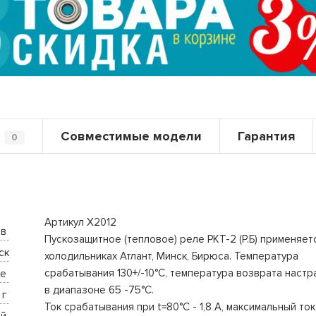
Совместимые модели
Гарантия
0
Артикул Х2012
в 
Пускозащитное (тепловое) реле РКТ-2 (Р.Б) применяет
ск
холодильниках Атлант, Минск, Бирюса. Температура
срабатывания 130+/-10°С, температура возврата настр
е 
в диапазоне 65 -75°С.
г 
Ток срабатывания при t=80°С - 1,8 А, максимальный ток