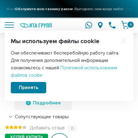
Фильтры для вашего дома
Обслужите всю технику разом
Решения для очистки воды
Выгоднее, чем когда либо!
подробнее
подробнее
0
Мы используем файлы cookie
Обратите внимание!
Они обеспечивают бесперебойную работу сайта.
Главная
Запчасти для холодильников
Выключатели для холоди
Для получения дополнительной информации
Набор 2 шт Выключатель света для
ознакомьтесь с нашей
Политикой использования
файлов cookie
холодильника Vestel, Candy, Bompani,
DR-104, 2,5А, KM32007764
Принять
Подробнее
Сопутствующие товары
Добавить отзыв
0