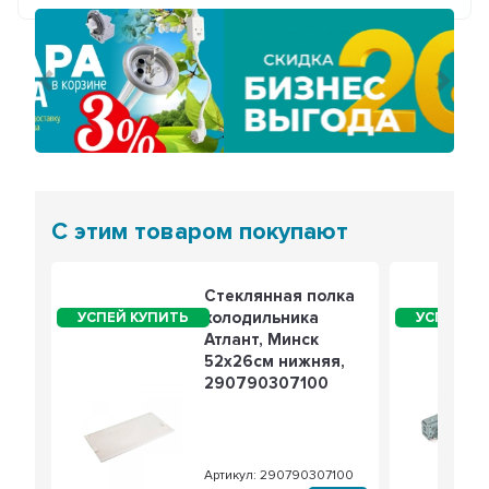
Предыдущий
Сле
С этим товаром покупают
Стеклянная полка
холодильника
Атлант, Минск
52х26см нижняя,
290790307100
Артикул: 290790307100