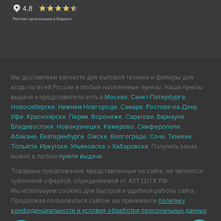
Мы доставляем запчасти для бытовой техники и фильтры для
воды по всей России в любые населённые пункты. Наши пункты
выдачи и представители есть в
Москве
,
Санкт-Петербурге
,
Новосибирске
,
Нижнем Новгороде
,
Самаре
,
Ростове-на-Дону
,
Уфе
,
Красноярске
,
Перми
,
Воронеже
,
Саратове
,
Барнауле
,
Владивостоке
,
Новокузнецке
,
Кемерово
,
Симферополе
,
Абакане
,
Екатеринбурге
,
Омске
,
Волгограде
,
Сочи
,
Тюмени
,
Тольятти
,
Иркутске
,
Ульяновске
и
Хабаровске
. Получить заказ
можно в любом
пункте выдачи
.
Товарные предложения, представленные на сайте, не являются
публичной офертой, определяемой ст. 437 (2) ГК РФ.
Мы используем cookies для быстрой и удобной работы сайта.
Продолжая пользоваться сайтом, вы принимаете
политику
конфиденциальности и условия обработки персональных данных
.