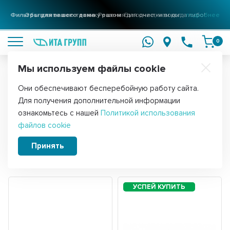
Фильтры для вашего дома
Решения для очистки воды
подробнее
0
Мы используем файлы cookie
Обратите внимание!
Они обеспечивают бесперебойную работу сайта.
Главная
Запчасти для мелкой бытовой техники
Для пылесосов
Для получения дополнительной информации
Аксессуары для роботов-пылесосов
ознакомьтесь с нашей
Политикой использования
файлов cookie
Принять
Сортировать:
Фильтры