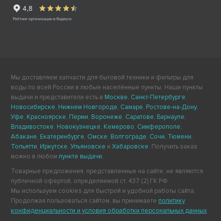
Мы доставляем запчасти для бытовой техники и фильтры для
воды по всей России в любые населённые пункты. Наши пункты
выдачи и представители есть в
Москве
,
Санкт-Петербурге
,
Новосибирске
,
Нижнем Новгороде
,
Самаре
,
Ростове-на-Дону
,
Уфе
,
Красноярске
,
Перми
,
Воронеже
,
Саратове
,
Барнауле
,
Владивостоке
,
Новокузнецке
,
Кемерово
,
Симферополе
,
Абакане
,
Екатеринбурге
,
Омске
,
Волгограде
,
Сочи
,
Тюмени
,
Тольятти
,
Иркутске
,
Ульяновске
и
Хабаровске
. Получить заказ
можно в любом
пункте выдачи
.
Товарные предложения, представленные на сайте, не являются
публичной офертой, определяемой ст. 437 (2) ГК РФ.
Мы используем cookies для быстрой и удобной работы сайта.
Продолжая пользоваться сайтом, вы принимаете
политику
конфиденциальности и условия обработки персональных данных
.