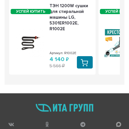
Bosch, 50 г, cod399
ТЭН 1200W сушки
754 РУБ
561 РУБ
для стиральной
машины LG,
2 из 3
5301ER1002E,
- 26%
R1002E
Артикул: R1002E
4 140
Смазка сальника SKL 50г (SLB905UN), LG,
Samsung, Ariston, Bosch, cod905
5 566
636 РУБ
473 РУБ
3 из 3