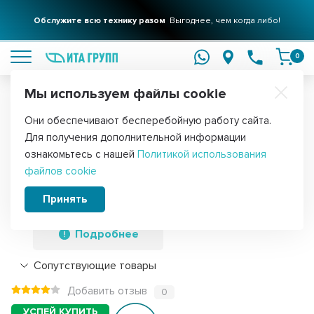
Обслужите всю технику разом
Выгоднее, чем когда либо!
подробнее
0
Мы используем файлы cookie
Обратите внимание!
Они обеспечивают бесперебойную работу сайта.
Главная
Запчасти для стиральных машин
Сальники для стираль
Для получения дополнительной информации
Набор 6шт Сальник для стиральной
ознакомьтесь с нашей
Политикой использования
файлов cookie
машины Ariston, Indesit
35x62/75x7/10мм, KMS004AR
Принять
Подробнее
Сопутствующие товары
Добавить отзыв
0