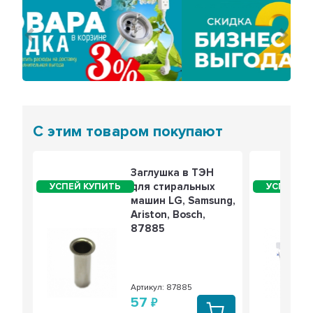
Предыдущий
Сле
С этим товаром покупают
Заглушка в ТЭН
для стиральных
машин LG, Samsung,
Ariston, Bosch,
87885
Артикул: 87885
57