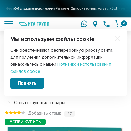
Фильтры для вашего дома
Решения для очистки воды
подробнее
0
Мы используем файлы cookie
Обратите внимание!
Они обеспечивают бесперебойную работу сайта.
Главная
Запчасти для стиральных машин
ТЭНы для стиральных
Для получения дополнительной информации
ТЭН 2000W для стиральной машины
ознакомьтесь с нашей
Политикой использования
файлов cookie
Ariston, Bosch L190мм, 815798
Принять
Подробнее
Сопутствующие товары
Добавить отзыв
27