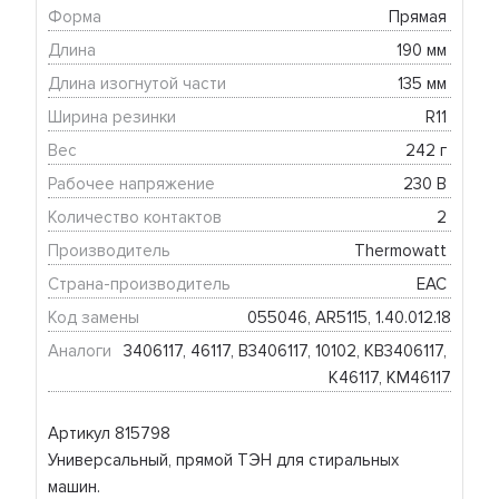
Форма
Прямая 
Длина
190 мм 
Длина изогнутой части
135 мм 
Ширина резинки
R11 
Вес
242 г 
Рабочее напряжение
230 В 
Количество контактов
2 
Производитель
Thermowatt 
Страна-производитель
EAC 
Код замены
055046, AR5115, 1.40.012.18
Аналоги
3406117, 46117, B3406117, 10102, KB3406117, 
K46117, KM46117
Артикул 815798
Универсальный, прямой ТЭН для стиральных
машин.