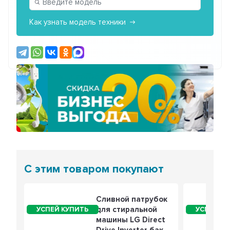
Как узнать модель техники
Предыдущий
Сле
С этим товаром покупают
Сливной патрубок
для стиральной
машины LG Direct