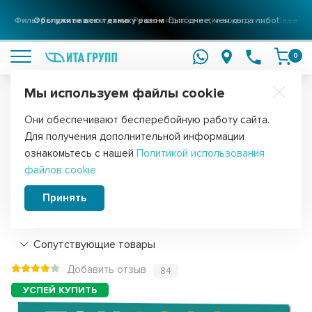
Фильтры для вашего дома
Решения для очистки воды
подробнее
0
Мы используем файлы cookie
Обратите внимание!
Они обеспечивают бесперебойную работу сайта.
Главная
Запчасти для стиральных машин
ТЭНы для стиральных
Для получения дополнительной информации
ТЭН 1900W для стиральной машины LG
ознакомьтесь с нашей
Политикой использования
файлов cookie
Direct Drive L175мм, 3406117
Принять
Подробнее
Сопутствующие товары
Добавить отзыв
84