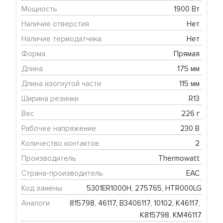
Мощность
1900 Вт 
Наличие отверстия
Нет 
Наличие термодатчика
Нет 
Форма
Прямая 
Длина
175 мм 
Длина изогнутой части
115 мм 
Ширина резинки
R13 
Вес
226 г 
Рабочее напряжение
230 В 
Количество контактов
2 
Производитель
Thermowatt 
Страна-производитель
EAC 
Код замены
5301ER1000H, 275765, HTR000LG
Аналоги
815798, 46117, B3406117, 10102, K46117, 
K815798, KM46117