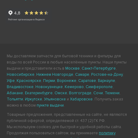
Мы доставляем запчасти для бытовой техники и фильтры для
воды по всей России в любые населённые пункты. Наши пункты
выдачи и представители есть в
Москве
,
Санкт-Петербурге
,
Новосибирске
,
Нижнем Новгороде
,
Самаре
,
Ростове-на-Дону
,
Уфе
,
Красноярске
,
Перми
,
Воронеже
,
Саратове
,
Барнауле
,
Владивостоке
,
Новокузнецке
,
Кемерово
,
Симферополе
,
Абакане
,
Екатеринбурге
,
Омске
,
Волгограде
,
Сочи
,
Тюмени
,
Тольятти
,
Иркутске
,
Ульяновске
и
Хабаровске
. Получить заказ
можно в любом
пункте выдачи
.
Товарные предложения, представленные на сайте, не являются
публичной офертой, определяемой ст. 437 (2) ГК РФ.
Мы используем cookies для быстрой и удобной работы сайта.
Продолжая пользоваться сайтом, вы принимаете
политику