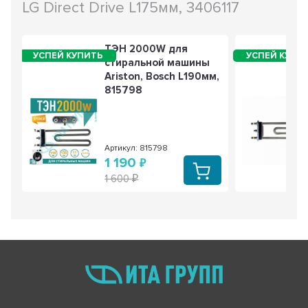
LG Direct Drive L175мм, 3406117
ТЭН 2000W для
стиральной машины
Ariston, Bosch L190мм,
815798
Артикул: 815798
1 190
1 600