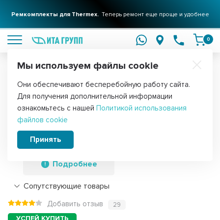
Ремкомплекты для Thermex.
Теперь ремонт еще проще и удобнее
подробнее
0
Мы используем файлы cookie
Обратите внимание!
Они обеспечивают бесперебойную работу сайта.
Главная
Запчасти для водонагревателей
ТЭНы для водонагре
Для получения дополнительной информации
ТЭН 1,3кВт (1300Вт) RF для
ознакомьтесь с нашей
Политикой использования
файлов cookie
водонагревателя Thermex, Garanterm
RZB, IF, ID, под анод М4, Silver, 20057S
Принять
Подробнее
Сопутствующие товары
Добавить отзыв
29