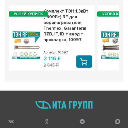
биметаллический, самовозвратный, 100315
226 РУБ
168 РУБ
Комплект ТЭН 1,3кВт
3 из 3
(1300Вт) RF для
водонагревателя
Thermex, Garanterm
RZB, IF, ID + анод +
прокладка, 10097
Артикул: 10097
2 116
2 845