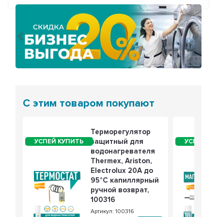
Предыдущий
Сле
С этим товаром покупают
Терморегулятор
защитный для
водонагревателя
Thermex, Ariston,
Electrolux 20А до
95°С капиллярный
ручной возврат,
100316
Артикул: 100316