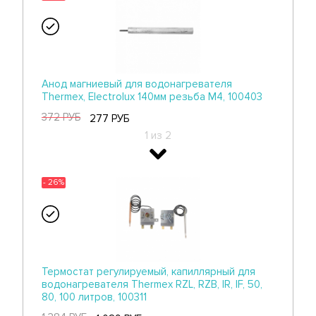
Уплотнительная прокладка фланца для
водонагревателя Thermex IR, IF, RZL, RZB,
Electrolux, Polaris D64мм низкая, 66125
Анод магниевый для водонагревателя
134 РУБ
Thermex, Electrolux 140мм резьба M4, 100403
99 РУБ
2 из 2
372 РУБ
277 РУБ
1 из 2
- 26%
- 26%
Анод магниевый для водонагревателя
Thermex, Garanterm 140мм резьба M4, 100413
319 РУБ
Термостат регулируемый, капиллярный для
237 РУБ
водонагревателя Thermex RZL, RZB, IR, IF, 50,
2 из 2
80, 100 литров, 100311