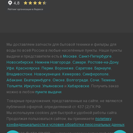
Мы доставляем запчасти для бытовой техники и фильтры для
воды по всей России в любые населённые пункты. Наши пункты
выдачи и представители есть в
Москве
,
Санкт-Петербурге
,
Новосибирске
,
Нижнем Новгороде
,
Самаре
,
Ростове-на-Дону
,
Уфе
,
Красноярске
,
Перми
,
Воронеже
,
Саратове
,
Барнауле
,
Владивостоке
,
Новокузнецке
,
Кемерово
,
Симферополе
,
Абакане
,
Екатеринбурге
,
Омске
,
Волгограде
,
Сочи
,
Тюмени
,
Тольятти
,
Иркутске
,
Ульяновске
и
Хабаровске
. Получить заказ
можно в любом
пункте выдачи
.
Товарные предложения, представленные на сайте, не являются
публичной офертой, определяемой ст. 437 (2) ГК РФ.
Мы используем cookies для быстрой и удобной работы сайта.
Продолжая пользоваться сайтом, вы принимаете
политику
конфиденциальности и условия обработки персональных данных
.