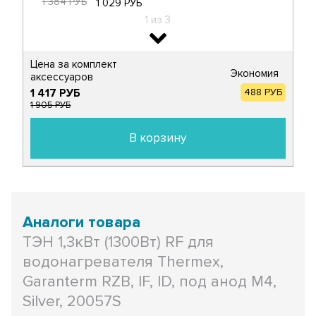
1 384 РУБ
1 029 РУБ
1 из 3
- 26%
​Цена за комплект
Экономия
аксессуаров​
1 417 РУБ
488 РУБ
1 905 РУБ
Терморегулятор защитный для
водонагревателя Thermex, Ariston, Electrolux
В корзину
20А до 95°С капиллярный ручной возврат,
100316
1 508 РУБ
1 122 РУБ
2 из 3
- 26%
Аналоги товара
ТЭН 1,3кВт (1300Вт) RF для
водонагревателя Thermex,
Garanterm RZB, IF, ID, под анод М4,
Терморегулятор для водонагревателя
Silver, 20057S
Thermex, Ariston, Electrolux KSD302, 10A 77°С