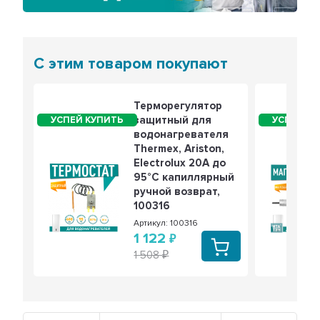
С этим товаром покупают
Терморегулятор
защитный для
водонагревателя
Thermex, Ariston,
Electrolux 20А до
95°С капиллярный
ручной возврат,
100316
Артикул: 100316
1 122
1 508