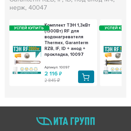
Терморегулятор для водонагревателя
нерж, 40047
Thermex, Ariston, Electrolux KSD302, 10A 77°С
биметаллический, самовозвратный, 100315
226 РУБ
168 РУБ
Комплект ТЭН 1,3кВт
3 из 3
(1300Вт) RF для
водонагревателя
Thermex, Garanterm
RZB, IF, ID + анод +
прокладка, 10097
Артикул: 10097
2 116
2 845