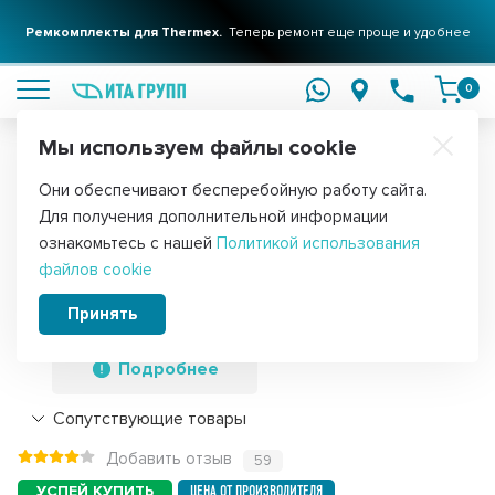
Ремкомплекты для Thermex.
Теперь ремонт еще проще и удобнее
подробнее
0
Мы используем файлы cookie
Обратите внимание!
Они обеспечивают бесперебойную работу сайта.
Главная
Запчасти для водонагревателей
ТЭНы для водонагре
Для получения дополнительной информации
ТЭН 1,3кВт (1300Вт) RF для
ознакомьтесь с нашей
Политикой использования
файлов cookie
водонагревателя Thermex, Garanterm
RZB, IF, ID, под анод М4, нерж, 40047
Принять
Подробнее
Сопутствующие товары
Добавить отзыв
59