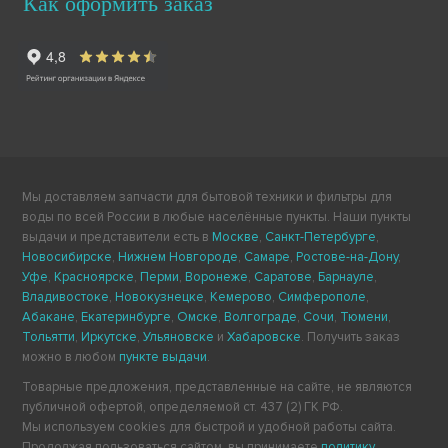
Как оформить заказ
Мы доставляем запчасти для бытовой техники и фильтры для
воды по всей России в любые населённые пункты. Наши пункты
выдачи и представители есть в
Москве
,
Санкт-Петербурге
,
Новосибирске
,
Нижнем Новгороде
,
Самаре
,
Ростове-на-Дону
,
Уфе
,
Красноярске
,
Перми
,
Воронеже
,
Саратове
,
Барнауле
,
Владивостоке
,
Новокузнецке
,
Кемерово
,
Симферополе
,
Абакане
,
Екатеринбурге
,
Омске
,
Волгограде
,
Сочи
,
Тюмени
,
Тольятти
,
Иркутске
,
Ульяновске
и
Хабаровске
. Получить заказ
можно в любом
пункте выдачи
.
Товарные предложения, представленные на сайте, не являются
публичной офертой, определяемой ст. 437 (2) ГК РФ.
Мы используем cookies для быстрой и удобной работы сайта.
Продолжая пользоваться сайтом, вы принимаете
политику