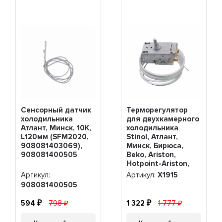
Сенсорный датчик
Терморегулятор
холодильника
для двухкамерного
Атлант, Минск, 10К,
холодильника
L120мм (SFM2020,
Stinol, Атлант,
908081403069),
Минск, Бирюса,
908081400505
Beko, Ariston,
Hotpoint-Ariston,
Beko, Indesit K56-
Артикул:
Артикул:
Х1915
L1915, Х1915
908081400505
594
798
1 322
1 777