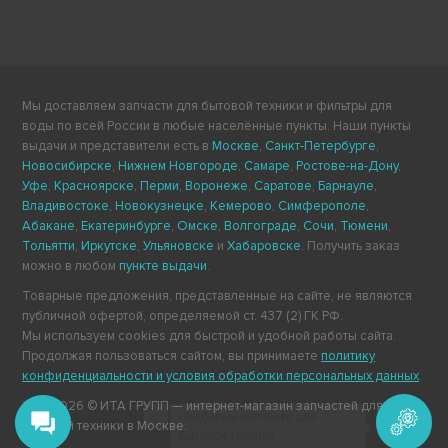
Мы доставляем запчасти для бытовой техники и фильтры для
воды по всей России в любые населённые пункты. Наши пункты
выдачи и представители есть в
Москве
,
Санкт-Петербурге
,
Новосибирске
,
Нижнем Новгороде
,
Самаре
,
Ростове-на-Дону
,
Уфе
,
Красноярске
,
Перми
,
Воронеже
,
Саратове
,
Барнауле
,
Владивостоке
,
Новокузнецке
,
Кемерово
,
Симферополе
,
Абакане
,
Екатеринбурге
,
Омске
,
Волгограде
,
Сочи
,
Тюмени
,
Тольятти
,
Иркутске
,
Ульяновске
и
Хабаровске
. Получить заказ
можно в любом
пункте выдачи
.
Товарные предложения, представленные на сайте, не являются
публичной офертой, определяемой ст. 437 (2) ГК РФ.
Мы используем cookies для быстрой и удобной работы сайта.
Продолжая пользоваться сайтом, вы принимаете
политику
конфиденциальности и условия обработки персональных данных
.
2011-2026 © ИТА ГРУПП — интернет-магазин запчастей для
Подберём запчасть для
бытовой техники в Москве.
бытовой техники