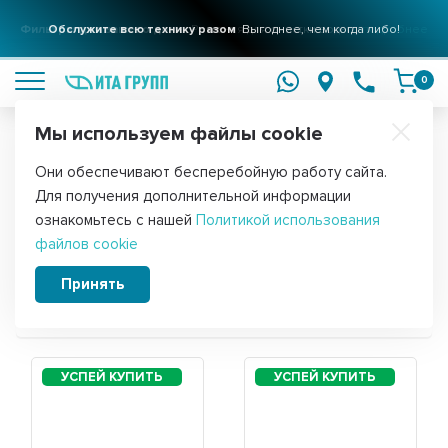
Фильтры для вашего дома
Обслужите всю технику разом
Решения для очистки воды
Выгоднее, чем когда либо!
подробнее
подробнее
0
Мы используем файлы cookie
Обратите внимание!
Они обеспечивают бесперебойную работу сайта.
Главная
Для получения дополнительной информации
Запчасти для холодильника Hotpoint-
ознакомьтесь с нашей
Политикой использования
файлов cookie
Ariston HS 4200 W
Принять
Сортировать: