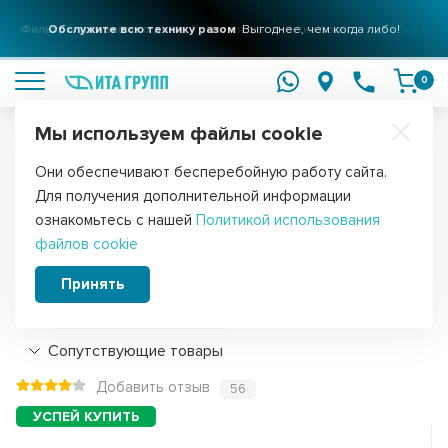
Фильтры для вашего дома
Обслужите всю технику разом
Решения для очистки воды
Выгоднее, чем когда либо!
подробнее
подробнее
0
Мы используем файлы cookie
Обратите внимание!
Они обеспечивают бесперебойную работу сайта.
Главная
Запчасти для холодильников
Аксессуары для холодил
Для получения дополнительной информации
Фильтр-осушитель для холодильника
ознакомьтесь с нашей
Политикой использования
файлов cookie
Ariston, Indesit, C00510513
Принять
Подробнее
Сопутствующие товары
Добавить отзыв
56