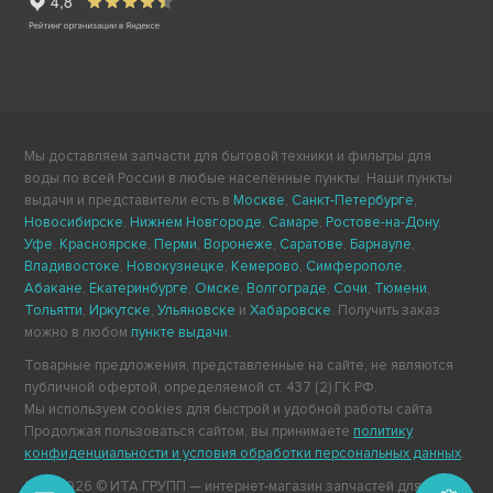
Мы доставляем запчасти для бытовой техники и фильтры для
воды по всей России в любые населённые пункты. Наши пункты
выдачи и представители есть в
Москве
,
Санкт-Петербурге
,
Новосибирске
,
Нижнем Новгороде
,
Самаре
,
Ростове-на-Дону
,
Уфе
,
Красноярске
,
Перми
,
Воронеже
,
Саратове
,
Барнауле
,
Владивостоке
,
Новокузнецке
,
Кемерово
,
Симферополе
,
Абакане
,
Екатеринбурге
,
Омске
,
Волгограде
,
Сочи
,
Тюмени
,
Тольятти
,
Иркутске
,
Ульяновске
и
Хабаровске
. Получить заказ
можно в любом
пункте выдачи
.
Товарные предложения, представленные на сайте, не являются
публичной офертой, определяемой ст. 437 (2) ГК РФ.
Мы используем cookies для быстрой и удобной работы сайта.
Продолжая пользоваться сайтом, вы принимаете
политику
конфиденциальности и условия обработки персональных данных
.
2011-2026 © ИТА ГРУПП — интернет-магазин запчастей для