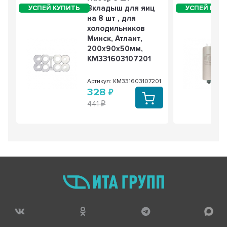
Вкладыш для яиц
на 8 шт , для
холодильников
Минск, Атлант,
200х90х50мм,
KM331603107201
Артикул: KM331603107201
328
441