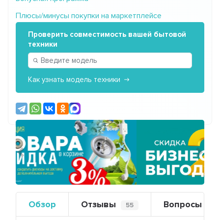
Плюсы/минусы покупки на маркетплейсе
Проверить совместимость вашей бытовой
техники
Как узнать модель техники
Предыдущий
Сле
Обзор
Отзывы
Вопросы
55
0