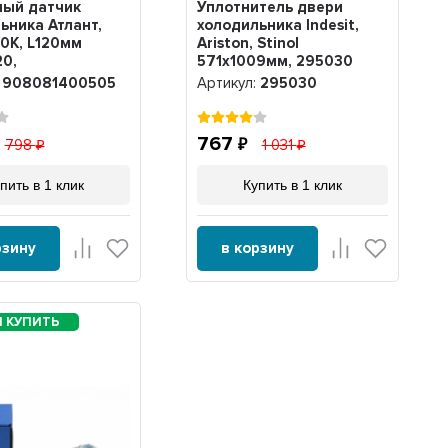
ный датчик
Уплотнитель двери
ьника Атлант,
холодильника Indesit,
10К, L120мм
Ariston, Stinol
0,
571х1009мм, 295030
403069),
:
908081400505
Артикул:
295030
400505
767
798
1 031
пить в 1 клик
Купить в 1 клик
рзину
в корзину