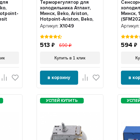
 для
Терморегулятор для
Сенсор
ko,
холодильника Атлант,
холодил
Hotpoint-
Минск, Beko, Ariston,
Минск, 
esit
Hotpoint-Ariston, Beko,
(SFM202
а, Х1004
Indesit K59-P1662, Х1049
908081
Артикул:
Х1049
Артикул
908081
513
594
690
лик
Купить в 1 клик
Ку
в корзину
в ко