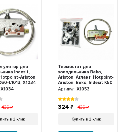
гулятор для
Термостат для
ьника Indesit,
холодильника Beko,
Hotpoint-Ariston,
Ariston, Атлант, Hotpoint-
K60-L1013, Х1034
Ariston, Beko, Indesit K50
P1272, Х1053
:
Х1034
Артикул:
Х1053
324
436
436
пить в 1 клик
Купить в 1 клик