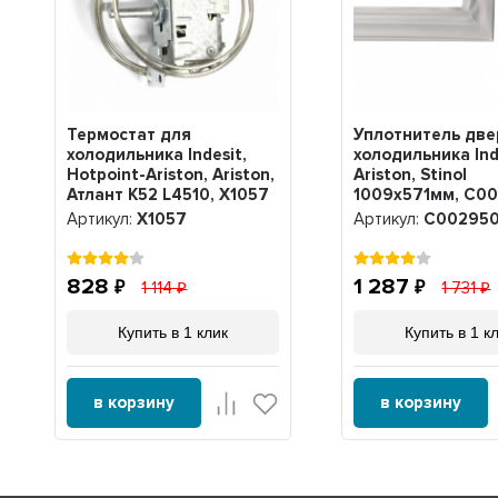
Термостат для
Уплотнитель две
холодильника Indesit,
холодильника Ind
Hotpoint-Ariston, Ariston,
Ariston, Stinol
Атлант K52 L4510, Х1057
1009х571мм, C0
Артикул:
Х1057
Артикул:
C00295
828
1 287
1 114
1 731
Купить в 1 клик
Купить в 1 к
в корзину
в корзину