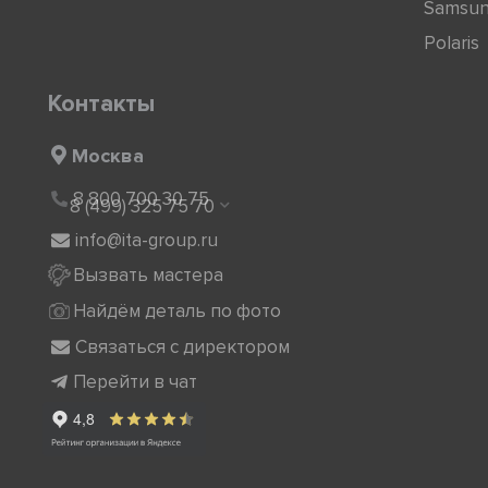
Samsu
Polaris
Контакты
Москва
8 800 700 30 75
8 (499) 325 75 70
info@ita-group.ru
Вызвать мастера
Найдём деталь по фото
Связаться с директором
Перейти в чат