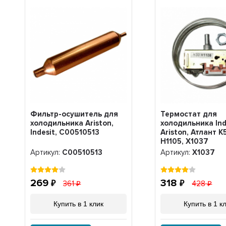
Фильтр-осушитель для
Термостат для
холодильника Ariston,
холодильника Ind
Indesit, C00510513
Ariston, Атлант K
H1105, Х1037
Артикул:
C00510513
Артикул:
Х1037
269
318
361
428
Купить в 1 клик
Купить в 1 к