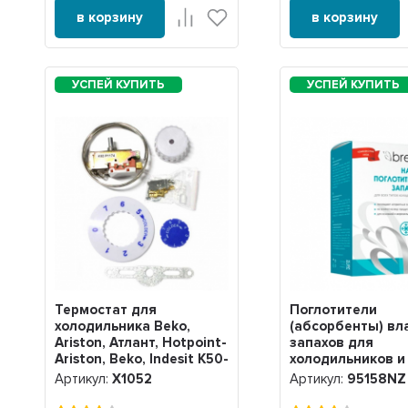
в корзину
в корзину
Термостат для
Поглотители
холодильника Beko,
(абсорбенты) вл
Ariston, Атлант, Hotpoint-
запахов для
Ariston, Beko, Indesit K50-
холодильников и
P1174, Х1052
морозильных кам
Артикул:
Х1052
Артикул:
95158NZ
Brezo, 95158NZ