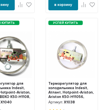
рзину
в корзину
гулятор для
Терморегулятор для
ьника Indesit,
холодильника Indesit,
Hotpoint-Ariston,
Атлант, Hotpoint-Ariston,
 BEKO K50-H1108,
Ariston K50-H11056,
Х1038
:
Х1040
Артикул:
Х1038