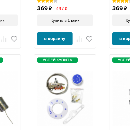
369
369
497
лик
Купить в 1 клик
Ку
в корзину
в ко