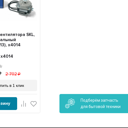
ентилятора SKL,
сальный
13), x4014
:
x4014
2 702
пить в 1 клик
Подберём запчасть
рзину
для бытовой техники