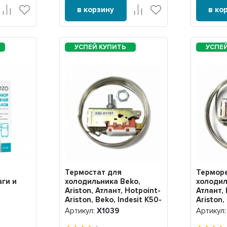
в корзину
в ко
Термостат для
Терморе
аги и
холодильника Beko,
холодил
Ariston, Атлант, Hotpoint-
Атлант, 
Ariston, Beko, Indesit K50-
Ariston,
ер,
H1107, Х1039
Х1040
Артикул:
Х1039
Артикул