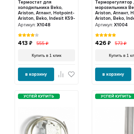
Термостат для
Терморегулятор
холодильника Beko,
морозильника Be
Ariston, Атлант, Hotpoint-
Ariston, Атлант, 
Ariston, Beko, Indesit K59-
Ariston, Beko, Ind
P1620, Х1048
ТАМ-145 1,3 метр
Артикул:
Х1048
Артикул:
Х1004
413
426
555
573
Купить в 1 клик
Купить в 1 к
в корзину
в корзину