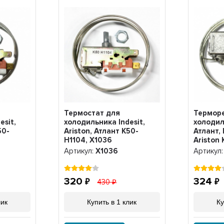
Термостат для
Терморе
esit,
холодильника Indesit,
холодил
50-
Ariston, Атлант K50-
Атлант, 
H1104, Х1036
Ariston 
Артикул:
Х1036
Артикул
320
324
430
лик
Купить в 1 клик
Ку