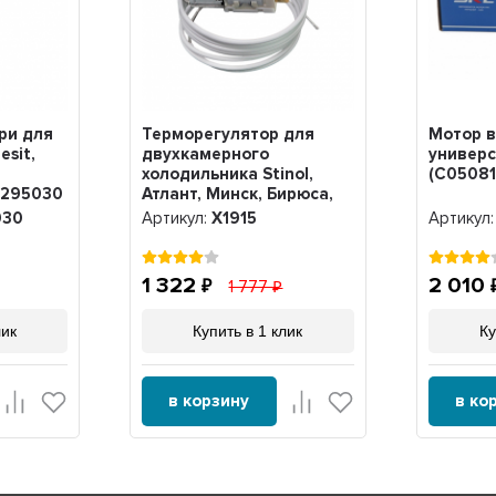
ри для
Терморегулятор для
Мотор в
esit,
двухкамерного
универ
холодильника Stinol,
(C05081
0295030
Атлант, Минск, Бирюса,
Beko, Ariston, Hotpoint-
030
Артикул:
Х1915
Артикул
Ariston, Beko, Indesit K56-
L1915, Х1915
1 322
2 010
1 777
лик
Купить в 1 клик
Ку
в корзину
в ко