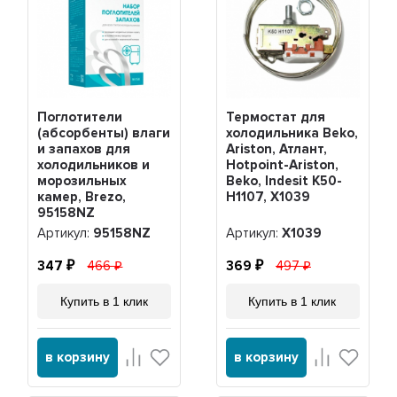
Поглотители
Термостат для
(абсорбенты) влаги
холодильника Beko,
и запахов для
Ariston, Атлант,
холодильников и
Hotpoint-Ariston,
морозильных
Beko, Indesit K50-
камер, Brezo,
H1107, Х1039
95158NZ
Артикул:
95158NZ
Артикул:
Х1039
347
466
369
497
Купить в 1 клик
Купить в 1 клик
в корзину
в корзину