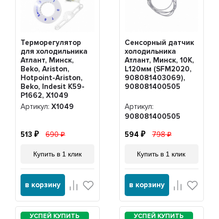
Терморегулятор
Сенсорный датчик
для холодильника
холодильника
Атлант, Минск,
Атлант, Минск, 10К,
Beko, Ariston,
L120мм (SFM2020,
Hotpoint-Ariston,
908081403069),
Beko, Indesit K59-
908081400505
P1662, Х1049
Артикул:
Х1049
Артикул:
908081400505
513
690
594
798
Купить в 1 клик
Купить в 1 клик
в корзину
в корзину