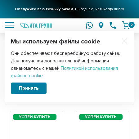
Обслужите всю технику разом
Выгоднее, чем когда либо!
подробнее
0
Мы используем файлы cookie
Обратите внимание!
Они обеспечивают бесперебойную работу сайта.
Главная
Для получения дополнительной информации
Запчасти для холодильника Indesit
ознакомьтесь с нашей
Политикой использования
файлов cookie
BIHA 20
Принять
Сортировать: