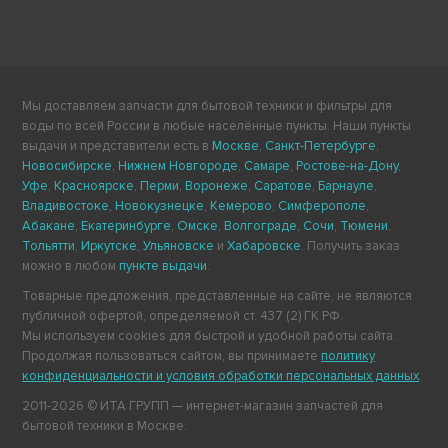
Мы доставляем запчасти для бытовой техники и фильтры для
воды по всей России в любые населённые пункты. Наши пункты
выдачи и представители есть в
Москве
,
Санкт-Петербурге
,
Новосибирске
,
Нижнем Новгороде
,
Самаре
,
Ростове-на-Дону
,
Уфе
,
Красноярске
,
Перми
,
Воронеже
,
Саратове
,
Барнауле
,
Владивостоке
,
Новокузнецке
,
Кемерово
,
Симферополе
,
Абакане
,
Екатеринбурге
,
Омске
,
Волгограде
,
Сочи
,
Тюмени
,
Тольятти
,
Иркутске
,
Ульяновске
и
Хабаровске
. Получить заказ
можно в любом
пункте выдачи
.
Товарные предложения, представленные на сайте, не являются
публичной офертой, определяемой ст. 437 (2) ГК РФ.
Мы используем cookies для быстрой и удобной работы сайта.
Продолжая пользоваться сайтом, вы принимаете
политику
конфиденциальности и условия обработки персональных данных
.
2011-2026 © ИТА ГРУПП — интернет-магазин запчастей для
бытовой техники в Москве.