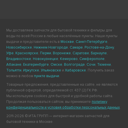
Мы доставляем запчасти для бытовой техники и фильтры для
воды по всей России в любые населённые пункты. Наши пункты
выдачи и представители есть в
Москве
,
Санкт-Петербурге
,
Новосибирске
,
Нижнем Новгороде
,
Самаре
,
Ростове-на-Дону
,
Уфе
,
Красноярске
,
Перми
,
Воронеже
,
Саратове
,
Барнауле
,
Владивостоке
,
Новокузнецке
,
Кемерово
,
Симферополе
,
Абакане
,
Екатеринбурге
,
Омске
,
Волгограде
,
Сочи
,
Тюмени
,
Тольятти
,
Иркутске
,
Ульяновске
и
Хабаровске
. Получить заказ
можно в любом
пункте выдачи
.
Товарные предложения, представленные на сайте, не являются
публичной офертой, определяемой ст. 437 (2) ГК РФ.
Мы используем cookies для быстрой и удобной работы сайта.
Продолжая пользоваться сайтом, вы принимаете
политику
конфиденциальности и условия обработки персональных данных
.
2011-2026 © ИТА ГРУПП — интернет-магазин запчастей для
бытовой техники в Москве.