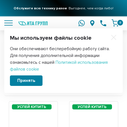
Обслужите всю технику разом
Выгоднее, чем когда либо!
подробнее
0
Мы используем файлы cookie
Обратите внимание!
Они обеспечивают бесперебойную работу сайта.
Главная
Для получения дополнительной информации
Запчасти для холодильника Indesit ES
ознакомьтесь с нашей
Политикой использования
файлов cookie
16
Принять
Сортировать: