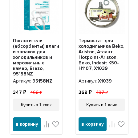
Поглотители
Термостат для
(абсорбенты) влаги
холодильника Beko,
и запахов для
Ariston, Атлант,
холодильников и
Hotpoint-Ariston,
морозильных
Beko, Indesit K50-
камер, Brezo,
H1107, Х1039
95158NZ
Артикул:
95158NZ
Артикул:
Х1039
347
466
369
497
Купить в 1 клик
Купить в 1 клик
в корзину
в корзину