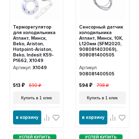
Терморегулятор
Сенсорный датчик
для холодильника
холодильника
Атлант, Минск,
Атлант, Минск, 10К,
Beko, Ariston,
L120мм (SFM2020,
Hotpoint-Ariston,
908081403069),
Beko, Indesit K59-
908081400505
P1662, Х1049
Артикул:
Х1049
Артикул:
908081400505
513
690
594
798
Купить в 1 клик
Купить в 1 клик
в корзину
в корзину