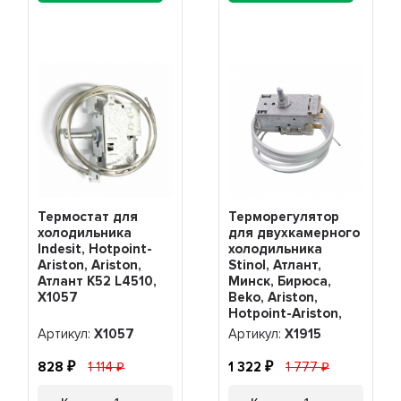
Термостат для
Терморегулятор
холодильника
для двухкамерного
Indesit, Hotpoint-
холодильника
Ariston, Ariston,
Stinol, Атлант,
Атлант K52 L4510,
Минск, Бирюса,
Х1057
Beko, Ariston,
Hotpoint-Ariston,
Beko, Indesit K56-
Артикул:
Х1057
Артикул:
Х1915
L1915, Х1915
828
1 114
1 322
1 777