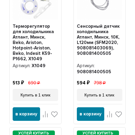
Терморегулятор
Сенсорный датчик
для холодильника
холодильника
Атлант, Минск,
Атлант, Минск, 10К,
Beko, Ariston,
L120мм (SFM2020,
Hotpoint-Ariston,
908081403069),
Beko, Indesit K59-
908081400505
P1662, Х1049
Артикул:
Х1049
Артикул:
908081400505
513
690
594
798
Купить в 1 клик
Купить в 1 клик
в корзину
в корзину