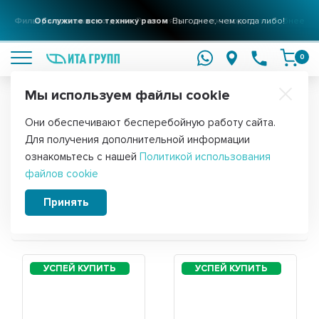
Фильтры для вашего дома
Обслужите всю технику разом
Решения для очистки воды
Выгоднее, чем когда либо!
подробнее
подробнее
0
Мы используем файлы cookie
Обратите внимание!
Они обеспечивают бесперебойную работу сайта.
Главная
Для получения дополнительной информации
Запчасти для холодильника Indesit
ознакомьтесь с нашей
Политикой использования
файлов cookie
TIA 16
Принять
Сортировать: