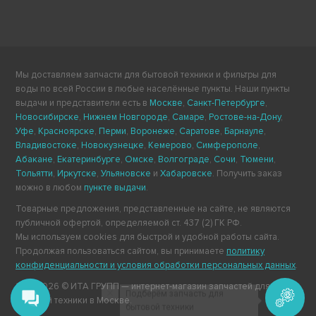
Мы доставляем запчасти для бытовой техники и фильтры для
воды по всей России в любые населённые пункты. Наши пункты
выдачи и представители есть в
Москве
,
Санкт-Петербурге
,
Новосибирске
,
Нижнем Новгороде
,
Самаре
,
Ростове-на-Дону
,
Уфе
,
Красноярске
,
Перми
,
Воронеже
,
Саратове
,
Барнауле
,
Владивостоке
,
Новокузнецке
,
Кемерово
,
Симферополе
,
Абакане
,
Екатеринбурге
,
Омске
,
Волгограде
,
Сочи
,
Тюмени
,
Тольятти
,
Иркутске
,
Ульяновске
и
Хабаровске
. Получить заказ
можно в любом
пункте выдачи
.
Товарные предложения, представленные на сайте, не являются
публичной офертой, определяемой ст. 437 (2) ГК РФ.
Мы используем cookies для быстрой и удобной работы сайта.
Продолжая пользоваться сайтом, вы принимаете
политику
конфиденциальности и условия обработки персональных данных
.
2011-2026 © ИТА ГРУПП — интернет-магазин запчастей для
Подберём запчасть для
бытовой техники в Москве.
бытовой техники