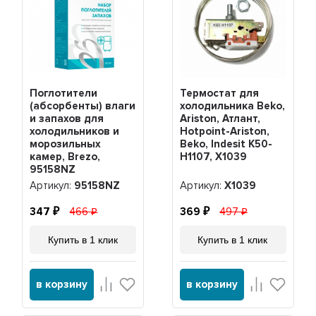
Поглотители
Термостат для
(абсорбенты) влаги
холодильника Beko,
и запахов для
Ariston, Атлант,
холодильников и
Hotpoint-Ariston,
морозильных
Beko, Indesit K50-
камер, Brezo,
H1107, Х1039
95158NZ
Артикул:
95158NZ
Артикул:
Х1039
347
466
369
497
Купить в 1 клик
Купить в 1 клик
в корзину
в корзину