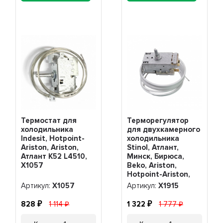
Термостат для
Терморегулятор
холодильника
для двухкамерного
Indesit, Hotpoint-
холодильника
Ariston, Ariston,
Stinol, Атлант,
Атлант K52 L4510,
Минск, Бирюса,
Х1057
Beko, Ariston,
Hotpoint-Ariston,
Beko, Indesit K56-
Артикул:
Х1057
Артикул:
Х1915
L1915, Х1915
828
1 114
1 322
1 777