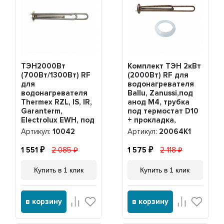
ТЭН2000Вт
Комплект ТЭН 2кВт
(700Вт/1300Вт) RF
(2000Вт) RF для
для
водонагревателя
водонагревателя
Ballu, Zanussi,под
Thermex RZL, IS, IR,
анод М4, трубка
Garanterm,
под термостат D10
Electrolux EWH, под
+ прокладка,
анод М4, нерж,
20064K1
Артикул:
10042
Артикул:
20064K1
10042
1 551
2 085
1 575
2 118
Купить в 1 клик
Купить в 1 клик
в корзину
в корзину