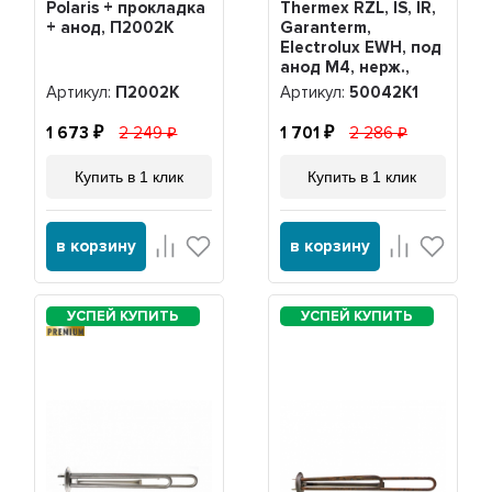
Polaris + прокладка
Thermex RZL, IS, IR,
+ анод, П2002K
Garanterm,
Electrolux EWH, под
анод М4, нерж.,
PREMIUM +
Артикул:
П2002K
Артикул:
50042K1
прокладка,
50042K1
1 673
2 249
1 701
2 286
Купить в 1 клик
Купить в 1 клик
в корзину
в корзину
PREMIUM