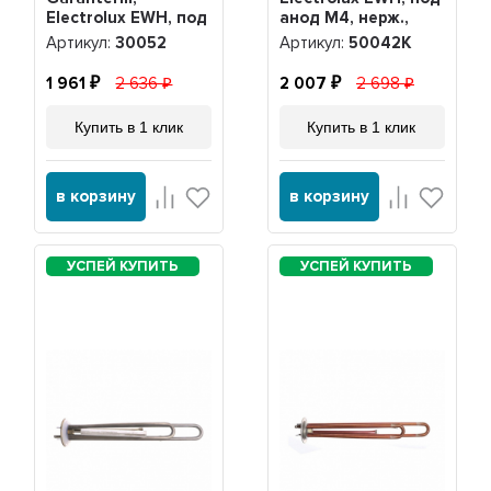
Electrolux EWH, под
анод М4, нерж.,
анод М4, 30052
PREMIUM +
Артикул:
30052
Артикул:
50042K
прокладка + анод,
50042K
1 961
2 636
2 007
2 698
Купить в 1 клик
Купить в 1 клик
в корзину
в корзину