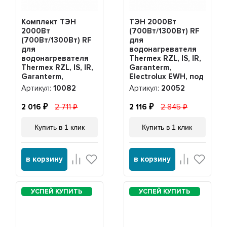
Комплект ТЭН
ТЭН 2000Вт
2000Вт
(700Вт/1300Вт) RF
(700Вт/1300Вт) RF
для
для
водонагревателя
водонагревателя
Thermex RZL, IS, IR,
Thermex RZL, IS, IR,
Garanterm,
Garanterm,
Electrolux EWH, под
Electrolux EWH,
анод М4, 20052
Артикул:
10082
Артикул:
20052
нерж. + анод +
прокладка, 10082
2 016
2 711
2 116
2 845
Купить в 1 клик
Купить в 1 клик
в корзину
в корзину