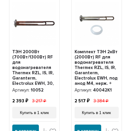
ТЭН 2000Вт
Комплект ТЭН 2кВт
(700Вт/1300Вт) RF
(2000Вт) RF для
для
водонагревателя
водонагревателя
Thermex RZL, IS, IR,
Thermex RZL, IS, IR,
Garanterm,
Garanterm,
Electrolux EWH, под
Electrolux EWH, 30,
анод М4, нерж. +
50, 80, 100 литров,
прокладка,
Артикул:
10052
Артикул:
40042K1
10052
40042K1
2 393
3 217
2 517
3 384
Купить в 1 клик
Купить в 1 клик