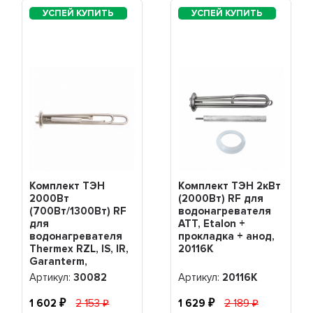
Комплект ТЭН
Комплект ТЭН 2кВт
2000Вт
(2000Вт) RF для
(700Вт/1300Вт) RF
водонагревателя
для
ATT, Etalon +
водонагревателя
прокладка + анод,
Thermex RZL, IS, IR,
20116K
Garanterm,
Electrolux EWH,
Артикул:
30082
Артикул:
20116K
нерж. + анод М4,
30082
1 602
2 153
1 629
2 189