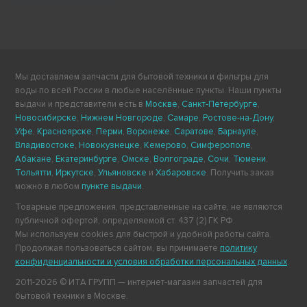
Мы доставляем запчасти для бытовой техники и фильтры для
воды по всей России в любые населённые пункты. Наши пункты
выдачи и представители есть в
Москве
,
Санкт-Петербурге
,
Новосибирске
,
Нижнем Новгороде
,
Самаре
,
Ростове-на-Дону
,
Уфе
,
Красноярске
,
Перми
,
Воронеже
,
Саратове
,
Барнауле
,
Владивостоке
,
Новокузнецке
,
Кемерово
,
Симферополе
,
Абакане
,
Екатеринбурге
,
Омске
,
Волгограде
,
Сочи
,
Тюмени
,
Тольятти
,
Иркутске
,
Ульяновске
и
Хабаровске
. Получить заказ
можно в любом
пункте выдачи
.
Товарные предложения, представленные на сайте, не являются
публичной офертой, определяемой ст. 437 (2) ГК РФ.
Мы используем cookies для быстрой и удобной работы сайта.
Продолжая пользоваться сайтом, вы принимаете
политику
конфиденциальности и условия обработки персональных данных
.
2011-2026 © ИТА ГРУПП — интернет-магазин запчастей для
бытовой техники в Москве.