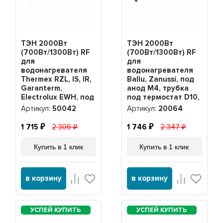
ТЭН 2000Вт
ТЭН 2000Вт
(700Вт/1300Вт) RF
(700Вт/1300Вт) RF
для
для
водонагревателя
водонагревателя
Thermex RZL, IS, IR,
Ballu, Zanussi, под
Garanterm,
анод М4, трубка
Electrolux EWH, под
под термостат D10,
анод М4, нерж,
20064
Артикул:
50042
Артикул:
20064
PREMIUM, 50042
1 715
2 306
1 746
2 347
Купить в 1 клик
Купить в 1 клик
в корзину
в корзину