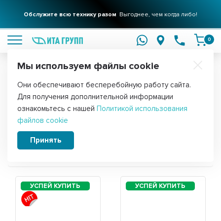
Обслужите всю технику разом
Выгоднее, чем когда либо!
подробнее
0
Мы используем файлы cookie
Обратите внимание!
Они обеспечивают бесперебойную работу сайта.
Главная
Для получения дополнительной информации
Запчасти для водонагревателя
ознакомьтесь с нашей
Политикой использования
файлов cookie
Electrolux EWH 30 Interio
Принять
Сортировать: