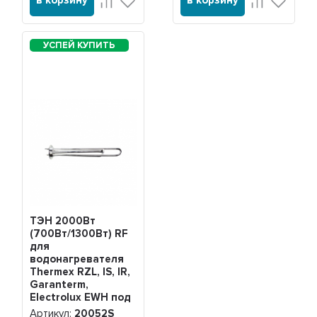
в корзину
в корзину
ТЭН 2000Вт
(700Вт/1300Вт) RF
для
водонагревателя
Thermex RZL, IS, IR,
Garanterm,
Electrolux EWH под
анод М4 Silver,
Артикул:
20052S