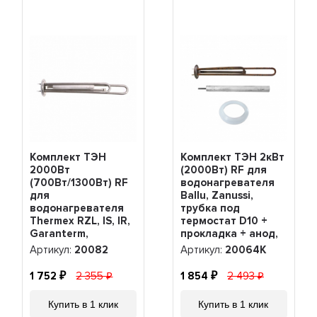
Комплект ТЭН
Комплект ТЭН 2кВт
2000Вт
(2000Вт) RF для
(700Вт/1300Вт) RF
водонагревателя
для
Ballu, Zanussi,
водонагревателя
трубка под
Thermex RZL, IS, IR,
термостат D10 +
Garanterm,
прокладка + анод,
Electrolux EWH,
20064K
Артикул:
20082
Артикул:
20064K
нерж. + анод,
20082
1 752
2 355
1 854
2 493
Купить в 1 клик
Купить в 1 клик