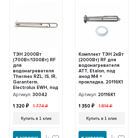
ТЭН 2000Вт
Комплект ТЭН 2кВт
(700Вт/1300Вт) RF
(2000Вт) RF для
для
водонагревателя
водонагревателя
ATT, Etalon, под
Thermex RZL, IS, IR,
анод М4 +
Garanterm,
прокладка, 20116K1
Electrolux EWH, под
анод М4, нерж,
Артикул:
30042
Артикул:
20116K1
30042
1 320
1 774
1 350
1 814
Купить в 1 клик
Купить в 1 клик
в корзину
в корзину