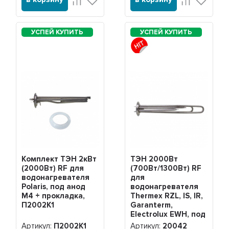
Комплект ТЭН 2кВт
ТЭН 2000Вт
(2000Вт) RF для
(700Вт/1300Вт) RF
водонагревателя
для
Polaris, под анод
водонагревателя
М4 + прокладка,
Thermex RZL, IS, IR,
П2002K1
Garanterm,
Electrolux EWH, под
анод М4, нерж.,
Артикул:
П2002K1
Артикул:
20042