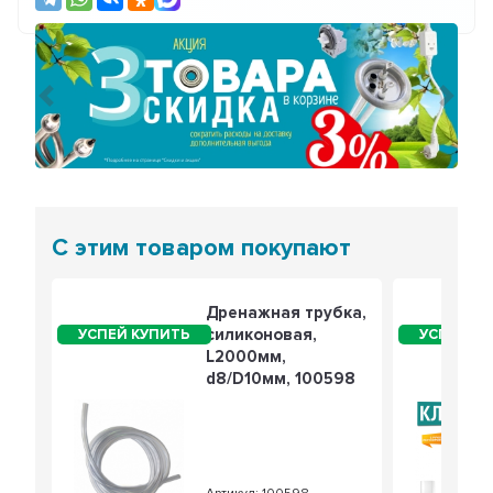
Предыдущий
Сле
С этим товаром покупают
Дренажная трубка,
силиконовая,
L2000мм,
d8/D10мм, 100598