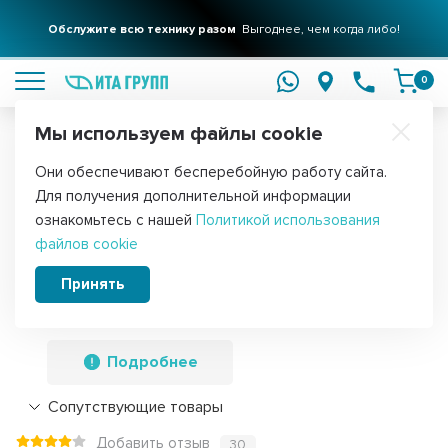
Обслужите всю технику разом
Выгоднее, чем когда либо!
подробнее
0
Мы используем файлы cookie
Обратите внимание!
Они обеспечивают бесперебойную работу сайта.
Главная
Запчасти для водонагревателей
ТЭНы для водонагре
Для получения дополнительной информации
Комплект ТЭН 2кВт (2000Вт) RF для
ознакомьтесь с нашей
Политикой использования
файлов cookie
водонагревателя Thermex RZL, IS, IR,
Garanterm, Electrolux EWH, под анод
Принять
М4, нерж. + прокладка, 40042K1
Подробнее
Сопутствующие товары
Добавить отзыв
30