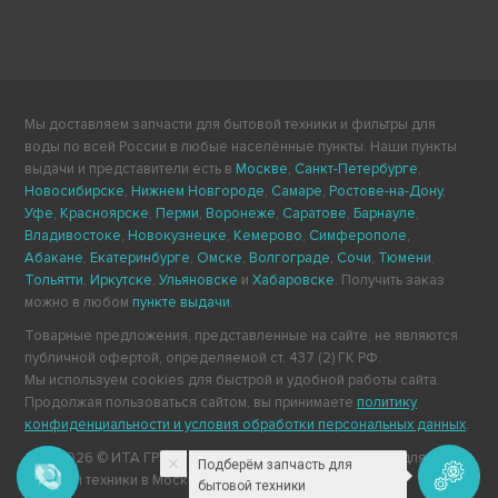
Мы доставляем запчасти для бытовой техники и фильтры для
воды по всей России в любые населённые пункты. Наши пункты
выдачи и представители есть в
Москве
,
Санкт-Петербурге
,
Новосибирске
,
Нижнем Новгороде
,
Самаре
,
Ростове-на-Дону
,
Уфе
,
Красноярске
,
Перми
,
Воронеже
,
Саратове
,
Барнауле
,
Владивостоке
,
Новокузнецке
,
Кемерово
,
Симферополе
,
Абакане
,
Екатеринбурге
,
Омске
,
Волгограде
,
Сочи
,
Тюмени
,
Тольятти
,
Иркутске
,
Ульяновске
и
Хабаровске
. Получить заказ
можно в любом
пункте выдачи
.
Товарные предложения, представленные на сайте, не являются
публичной офертой, определяемой ст. 437 (2) ГК РФ.
Мы используем cookies для быстрой и удобной работы сайта.
Продолжая пользоваться сайтом, вы принимаете
политику
конфиденциальности и условия обработки персональных данных
.
2011-2026 © ИТА ГРУПП — интернет-магазин запчастей для
Подберём запчасть для
бытовой техники в Москве.
бытовой техники