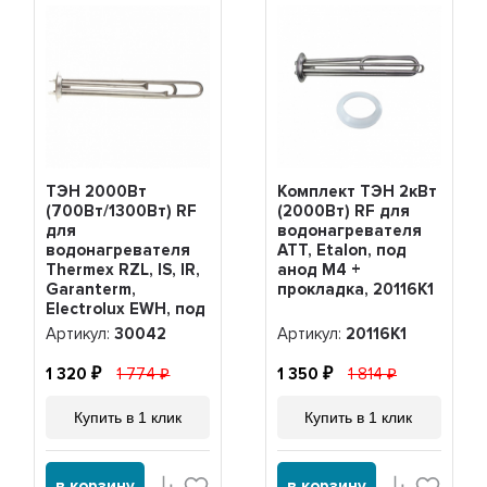
ТЭН 2000Вт
Комплект ТЭН 2кВт
(700Вт/1300Вт) RF
(2000Вт) RF для
для
водонагревателя
водонагревателя
ATT, Etalon, под
Thermex RZL, IS, IR,
анод М4 +
Garanterm,
прокладка, 20116K1
Electrolux EWH, под
анод М4, нерж,
Артикул:
30042
Артикул:
20116K1
30042
1 320
1 774
1 350
1 814
Купить в 1 клик
Купить в 1 клик
в корзину
в корзину