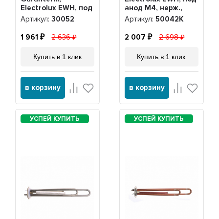
Electrolux EWH, под
анод М4, нерж.,
анод М4, 30052
PREMIUM +
Артикул:
30052
Артикул:
50042K
прокладка + анод,
50042K
1 961
2 636
2 007
2 698
Купить в 1 клик
Купить в 1 клик
в корзину
в корзину