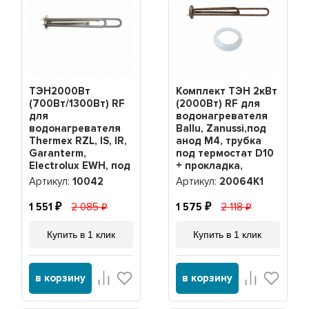
ТЭН2000Вт
Комплект ТЭН 2кВт
(700Вт/1300Вт) RF
(2000Вт) RF для
для
водонагревателя
водонагревателя
Ballu, Zanussi,под
Thermex RZL, IS, IR,
анод М4, трубка
Garanterm,
под термостат D10
Electrolux EWH, под
+ прокладка,
анод М4, нерж,
20064K1
Артикул:
10042
Артикул:
20064K1
10042
1 551
2 085
1 575
2 118
Купить в 1 клик
Купить в 1 клик
в корзину
в корзину