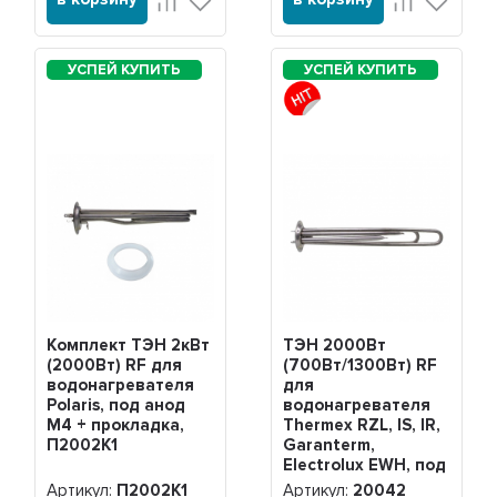
Комплект ТЭН 2кВт
ТЭН 2000Вт
(2000Вт) RF для
(700Вт/1300Вт) RF
водонагревателя
для
Polaris, под анод
водонагревателя
М4 + прокладка,
Thermex RZL, IS, IR,
П2002K1
Garanterm,
Electrolux EWH, под
анод М4, нерж.,
Артикул:
П2002K1
Артикул:
20042