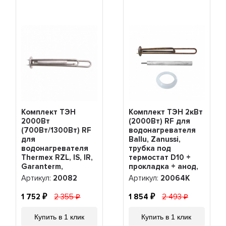
Комплект ТЭН
Комплект ТЭН 2кВт
2000Вт
(2000Вт) RF для
(700Вт/1300Вт) RF
водонагревателя
для
Ballu, Zanussi,
водонагревателя
трубка под
Thermex RZL, IS, IR,
термостат D10 +
Garanterm,
прокладка + анод,
Electrolux EWH,
20064K
Артикул:
20082
Артикул:
20064K
нерж. + анод,
20082
1 752
2 355
1 854
2 493
Купить в 1 клик
Купить в 1 клик