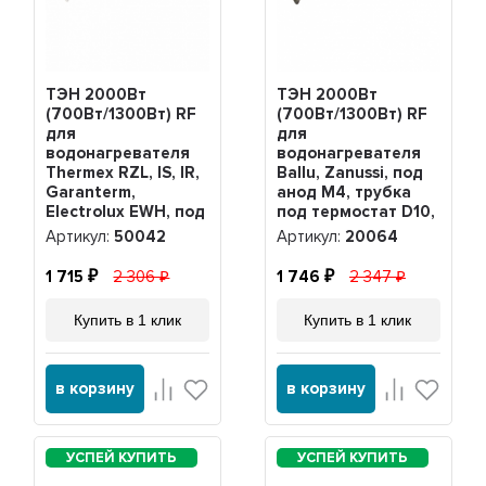
ТЭН 2000Вт
ТЭН 2000Вт
(700Вт/1300Вт) RF
(700Вт/1300Вт) RF
для
для
водонагревателя
водонагревателя
Thermex RZL, IS, IR,
Ballu, Zanussi, под
Garanterm,
анод М4, трубка
Electrolux EWH, под
под термостат D10,
анод М4, нерж,
20064
Артикул:
50042
Артикул:
20064
PREMIUM, 50042
1 715
2 306
1 746
2 347
Купить в 1 клик
Купить в 1 клик
в корзину
в корзину