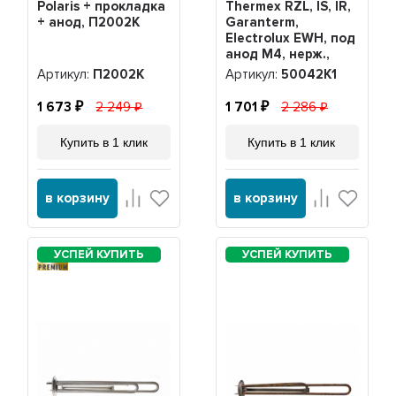
Polaris + прокладка
Thermex RZL, IS, IR,
+ анод, П2002K
Garanterm,
Electrolux EWH, под
анод М4, нерж.,
PREMIUM +
Артикул:
П2002K
Артикул:
50042K1
прокладка,
50042K1
1 673
2 249
1 701
2 286
Купить в 1 клик
Купить в 1 клик
в корзину
в корзину
PREMIUM