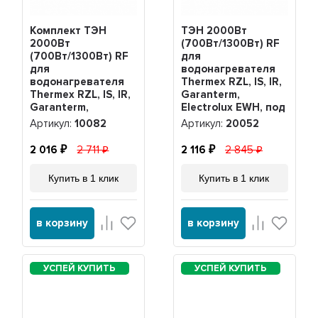
Комплект ТЭН
ТЭН 2000Вт
2000Вт
(700Вт/1300Вт) RF
(700Вт/1300Вт) RF
для
для
водонагревателя
водонагревателя
Thermex RZL, IS, IR,
Thermex RZL, IS, IR,
Garanterm,
Garanterm,
Electrolux EWH, под
Electrolux EWH,
анод М4, 20052
Артикул:
10082
Артикул:
20052
нерж. + анод +
прокладка, 10082
2 016
2 711
2 116
2 845
Купить в 1 клик
Купить в 1 клик
в корзину
в корзину