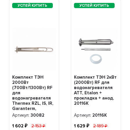
Комплект ТЭН
Комплект ТЭН 2кВт
2000Вт
(2000Вт) RF для
(700Вт/1300Вт) RF
водонагревателя
для
ATT, Etalon +
водонагревателя
прокладка + анод,
Thermex RZL, IS, IR,
20116K
Garanterm,
Electrolux EWH,
Артикул:
30082
Артикул:
20116K
нерж. + анод М4,
30082
1 602
2 153
1 629
2 189