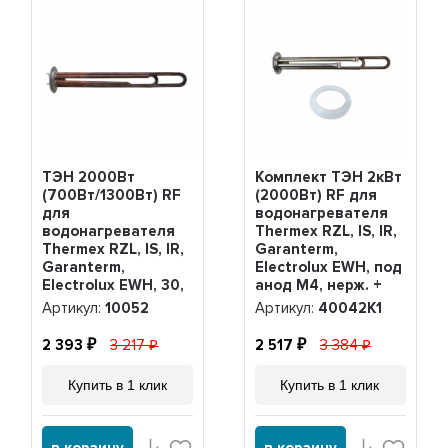
ТЭН 2000Вт
Комплект ТЭН 2кВт
(700Вт/1300Вт) RF
(2000Вт) RF для
для
водонагревателя
водонагревателя
Thermex RZL, IS, IR,
Thermex RZL, IS, IR,
Garanterm,
Garanterm,
Electrolux EWH, под
Electrolux EWH, 30,
анод М4, нерж. +
50, 80, 100 литров,
прокладка,
Артикул:
10052
Артикул:
40042K1
10052
40042K1
2 393
3 217
2 517
3 384
Купить в 1 клик
Купить в 1 клик