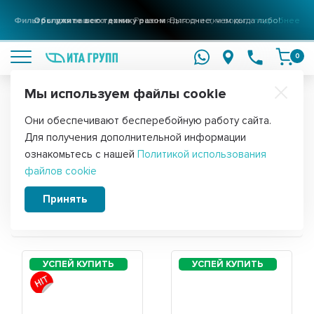
Фильтры для вашего дома
Решения для очистки воды
подробнее
0
Мы используем файлы cookie
Обратите внимание!
Они обеспечивают бесперебойную работу сайта.
Главная
Для получения дополнительной информации
Запчасти для водонагревателя
ознакомьтесь с нашей
Политикой использования
файлов cookie
Electrolux EWH 30 Royal Flash Silver
Принять
Сортировать: