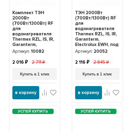
Комплект ТЭН
ТЭН 2000Вт
2000Вт
(700Вт/1300Вт) RF
(700Вт/1300Вт) RF
для
для
водонагревателя
водонагревателя
Thermex RZL, IS, IR,
Thermex RZL, IS, IR,
Garanterm,
Garanterm,
Electrolux EWH, под
Electrolux EWH,
анод М4, 20052
Артикул:
10082
Артикул:
20052
нерж. + анод +
прокладка, 10082
2 016
2 711
2 116
2 845
Купить в 1 клик
Купить в 1 клик
в корзину
в корзину