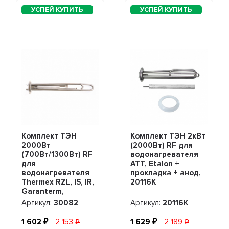
Комплект ТЭН
Комплект ТЭН 2кВт
2000Вт
(2000Вт) RF для
(700Вт/1300Вт) RF
водонагревателя
для
ATT, Etalon +
водонагревателя
прокладка + анод,
Thermex RZL, IS, IR,
20116K
Garanterm,
Electrolux EWH,
Артикул:
30082
Артикул:
20116K
нерж. + анод М4,
30082
1 602
2 153
1 629
2 189