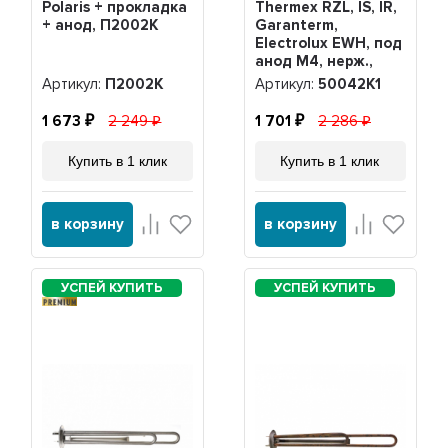
Polaris + прокладка
Thermex RZL, IS, IR,
+ анод, П2002K
Garanterm,
Electrolux EWH, под
анод М4, нерж.,
PREMIUM +
Артикул:
П2002K
Артикул:
50042K1
прокладка,
50042K1
1 673
2 249
1 701
2 286
Купить в 1 клик
Купить в 1 клик
в корзину
в корзину
PREMIUM