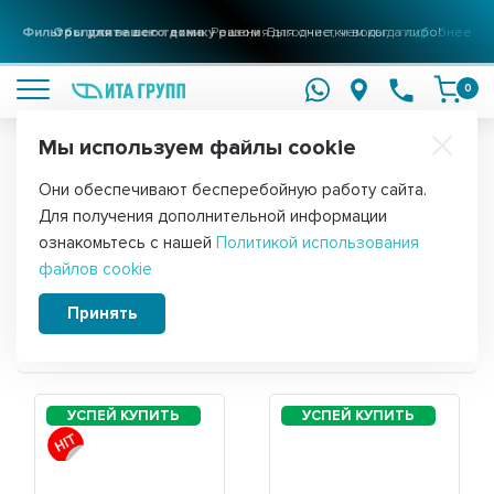
Фильтры для вашего дома
Решения для очистки воды
подробнее
0
Мы используем файлы cookie
Обратите внимание!
Они обеспечивают бесперебойную работу сайта.
Главная
Для получения дополнительной информации
Запчасти для водонагревателя Major
ознакомьтесь с нашей
Политикой использования
файлов cookie
LZR
Принять
Сортировать: