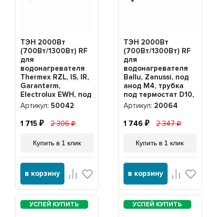
ТЭН 2000Вт
ТЭН 2000Вт
(700Вт/1300Вт) RF
(700Вт/1300Вт) RF
для
для
водонагревателя
водонагревателя
Thermex RZL, IS, IR,
Ballu, Zanussi, под
Garanterm,
анод М4, трубка
Electrolux EWH, под
под термостат D10,
анод М4, нерж,
20064
Артикул:
50042
Артикул:
20064
PREMIUM, 50042
1 715
2 306
1 746
2 347
Купить в 1 клик
Купить в 1 клик
в корзину
в корзину