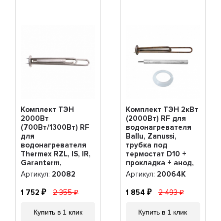
Комплект ТЭН
Комплект ТЭН 2кВт
2000Вт
(2000Вт) RF для
(700Вт/1300Вт) RF
водонагревателя
для
Ballu, Zanussi,
водонагревателя
трубка под
Thermex RZL, IS, IR,
термостат D10 +
Garanterm,
прокладка + анод,
Electrolux EWH,
20064K
Артикул:
20082
Артикул:
20064K
нерж. + анод,
20082
1 752
2 355
1 854
2 493
Купить в 1 клик
Купить в 1 клик