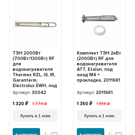
ТЭН 2000Вт
Комплект ТЭН 2кВт
(700Вт/1300Вт) RF
(2000Вт) RF для
для
водонагревателя
водонагревателя
ATT, Etalon, под
Thermex RZL, IS, IR,
анод М4 +
Garanterm,
прокладка, 20116K1
Electrolux EWH, под
анод М4, нерж,
Артикул:
30042
Артикул:
20116K1
30042
1 320
1 774
1 350
1 814
Купить в 1 клик
Купить в 1 клик
в корзину
в корзину