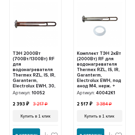
ТЭН 2000Вт
Комплект ТЭН 2кВт
(700Вт/1300Вт) RF
(2000Вт) RF для
для
водонагревателя
водонагревателя
Thermex RZL, IS, IR,
Thermex RZL, IS, IR,
Garanterm,
Garanterm,
Electrolux EWH, под
Electrolux EWH, 30,
анод М4, нерж. +
50, 80, 100 литров,
прокладка,
Артикул:
10052
Артикул:
40042K1
10052
40042K1
2 393
3 217
2 517
3 384
Купить в 1 клик
Купить в 1 клик