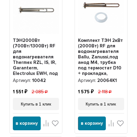
ТЭН2000Вт
Комплект ТЭН 2кВт
(700Вт/1300Вт) RF
(2000Вт) RF для
для
водонагревателя
водонагревателя
Ballu, Zanussi,под
Thermex RZL, IS, IR,
анод М4, трубка
Garanterm,
под термостат D10
Electrolux EWH, под
+ прокладка,
анод М4, нерж,
20064K1
Артикул:
10042
Артикул:
20064K1
10042
1 551
2 085
1 575
2 118
Купить в 1 клик
Купить в 1 клик
в корзину
в корзину