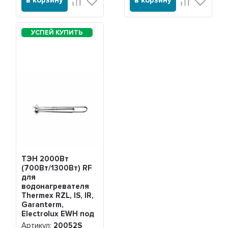
в корзину
в корзину
ТЭН 2000Вт
(700Вт/1300Вт) RF
для
водонагревателя
Thermex RZL, IS, IR,
Garanterm,
Electrolux EWH под
анод М4 Silver,
Артикул:
20052S