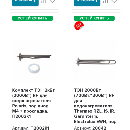
Комплект ТЭН 2кВт
ТЭН 2000Вт
(2000Вт) RF для
(700Вт/1300Вт) RF
водонагревателя
для
Polaris, под анод
водонагревателя
М4 + прокладка,
Thermex RZL, IS, IR,
П2002K1
Garanterm,
Electrolux EWH, под
анод М4, нерж.,
Артикул:
П2002K1
Артикул:
20042