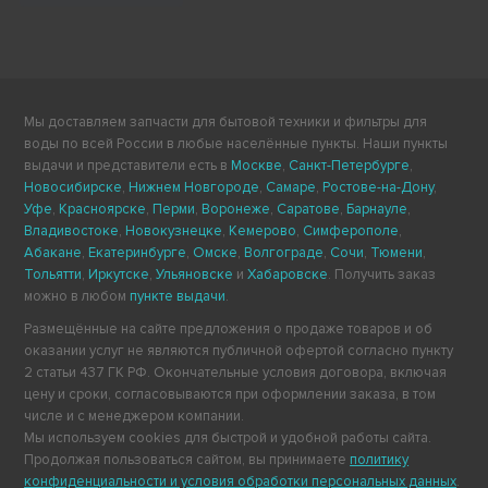
Мы доставляем запчасти для бытовой техники и фильтры для
воды по всей России в любые населённые пункты. Наши пункты
выдачи и представители есть в
Москве
,
Санкт-Петербурге
,
Новосибирске
,
Нижнем Новгороде
,
Самаре
,
Ростове-на-Дону
,
Уфе
,
Красноярске
,
Перми
,
Воронеже
,
Саратове
,
Барнауле
,
Владивостоке
,
Новокузнецке
,
Кемерово
,
Симферополе
,
Абакане
,
Екатеринбурге
,
Омске
,
Волгограде
,
Сочи
,
Тюмени
,
Тольятти
,
Иркутске
,
Ульяновске
и
Хабаровске
. Получить заказ
можно в любом
пункте выдачи
.
Размещённые на сайте предложения о продаже товаров и об
оказании услуг не являются публичной офертой согласно пункту
2 статьи 437 ГК РФ. Окончательные условия договора, включая
цену и сроки, согласовываются при оформлении заказа, в том
числе и с менеджером компании.
Мы используем cookies для быстрой и удобной работы сайта.
Продолжая пользоваться сайтом, вы принимаете
политику
конфиденциальности и условия обработки персональных данных
.