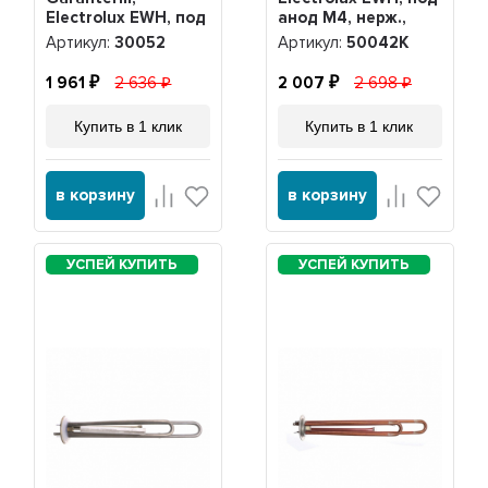
Electrolux EWH, под
анод М4, нерж.,
анод М4, 30052
PREMIUM +
Артикул:
30052
Артикул:
50042K
прокладка + анод,
50042K
1 961
2 636
2 007
2 698
Купить в 1 клик
Купить в 1 клик
в корзину
в корзину