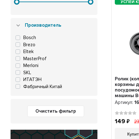
Производитель
Bosch
Brezo
Eltek
MasterProf
Merloni
SKL
Ролик (ко
ИТАТЭН
корзины 
Фабричный Китай
посудомо
машины B
Siemens, N
Артикул:
1
Очистить фильтр
149
2
Купит