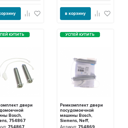
корзину
в корзину
омплект двери
Ремкомплект двери
удомоечной
посудомоечной
ны Bosch,
машины Bosch,
ens, 754867
Siemens, Neff,
Gaggenau, 754869
кул:
754867
Артикул:
754869