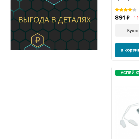
891
1 
Купит
в корзи