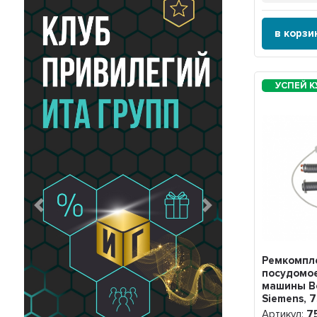
в корзи
Предыдущий
Следующий
Ремкомпл
посудомо
машины B
Siemens, 
Артикул:
7