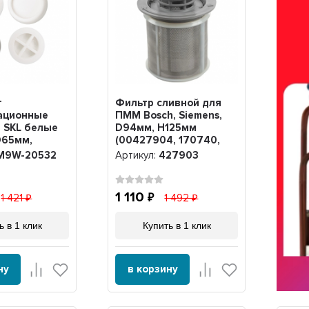
т
Фильтр сливной для
ационные
ПММ Bosch, Siemens,
 SKL белые
D94мм, H125мм
D65мм,
(00427904, 170740,
т, 9W-20532
418404), 427903
M9W-20532
Артикул:
427903
1 110
1 421
1 492
ь в 1 клик
Купить в 1 клик
ну
в корзину