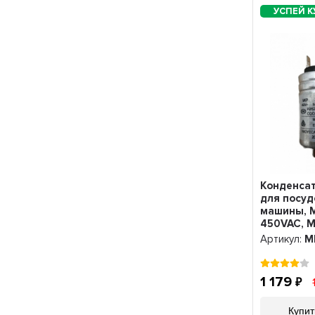
Конденсат
для посу
машины, 
450VAC, 
Артикул:
M
1 179
Купит