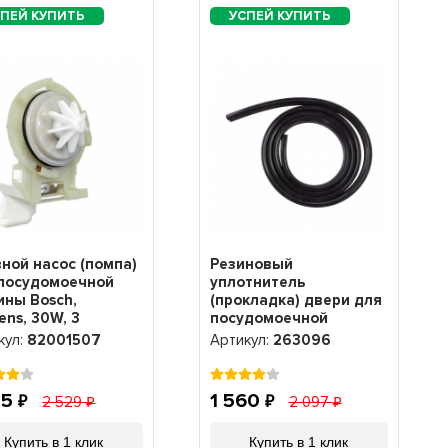
ной насос (помпа)
Резиновый
посудомоечной
уплотнитель
ны Bosch,
(прокладка) двери для
ens, 30W, 3
посудомоечной
лки, 82001507
машины Bosch,
кул:
82001507
Артикул:
263096
Siemens, 1820мм,
00263096, BS263096),
263096
35
1 560
2 529
2 097
Купить в 1 клик
Купить в 1 клик