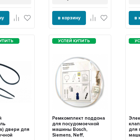
ну
в корзину
в 
й
Ремкомплект поддона
Эле
ель
для посудомоечной
клап
а) двери для
машины Bosch,
для 
ечной
Siemens, Neff,
маши