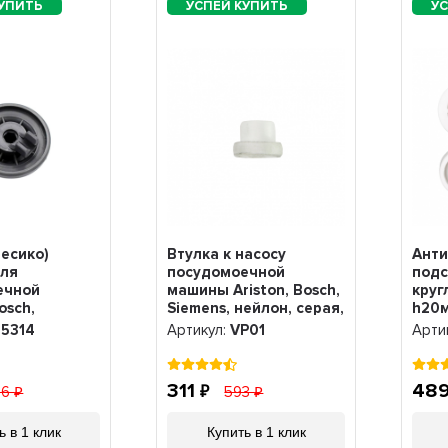
лесико)
Втулка к насосу
Ант
для
посудомоечной
подс
ечной
машины Ariston, Bosch,
круг
osch,
Siemens, нейлон, серая,
h20м
eff, 165314
VP01
65314
Артикул:
VP01
Арти
311
48
36
593
ь в 1 клик
Купить в 1 клик