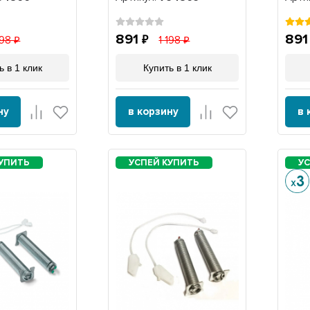
891
89
198
1 198
ь в 1 клик
Купить в 1 клик
ну
в корзину
в 