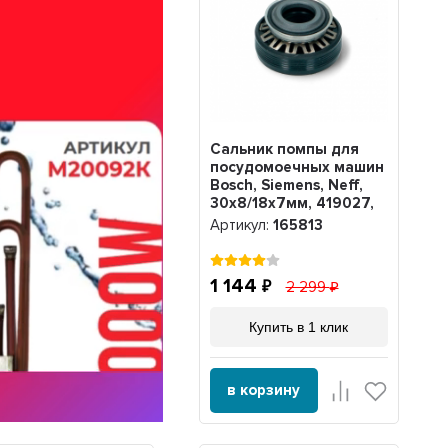
Сальник помпы для
посудомоечных машин
Bosch, Siemens, Neff,
30х8/18х7мм, 419027,
183638, 174730, 165813
Артикул:
165813
1 144
2 299
Купить в 1 клик
в корзину