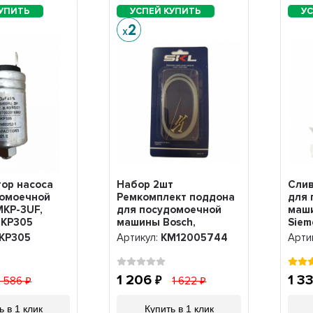
ор насоса
Набор 2шт
Слив
домоечной
Ремкомплект поддона
для 
MKP-3UF,
для посудомоечной
маши
MKP305
машины Bosch,
Siem
Siemens, Neff,
заще
KP305
Артикул:
KM12005744
Арти
Gaggenau, MTR515BO,
12005744
1 206
1 3
1 586
1 622
ь в 1 клик
Купить в 1 клик