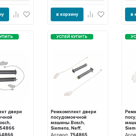
ну
в корзину
в 
ект двери
Ремкомплект двери
Ремк
ечной
посудомоечной
пос
osch,
машины Bosch,
маши
754866
Siemens, Neff,
Siem
Gaggenau, 754865
54866
Артикул:
754865
Арти