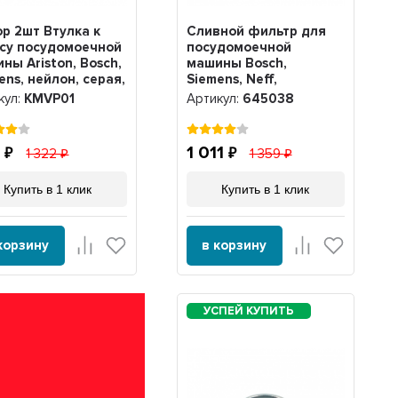
р 2шт Втулка к
Сливной фильтр для
су посудомоечной
посудомоечной
ны Ariston, Bosch,
машины Bosch,
ens, нейлон, серая,
Siemens, Neff,
Gaggenau, 00645038,
кул:
KMVP01
Артикул:
645038
645038
3
1 011
1 322
1 359
Купить в 1 клик
Купить в 1 клик
корзину
в корзину