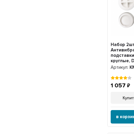
Набор 2ш
Антивибр
подставки
круглые, 
h20мм, 4ш
Артикул:
K
1 057
Купит
в корзи