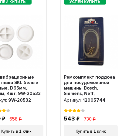
ивибрационные
Ремкомплект поддона
тавки SKL белые
для посудомоечной
лые, D65мм,
машины Bosch,
м, 4шт, 9W-20532
Siemens, Neff,
Gaggenau, MTR515BO,
кул:
9W-20532
Артикул:
12005744
12005744
9
543
658
730
Купить в 1 клик
Купить в 1 клик