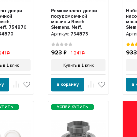
ект двери
Ремкомплект двери
Набо
ечной
посудомоечной
насо
osch,
машины Bosch,
маши
Neff, 754870
Siemens, Neff,
Siem
Gaggenau, 754873
VP01
54870
Артикул:
754873
Арти
923
93
 241
1 241
ь в 1 клик
Купить в 1 клик
ну
в корзину
в 