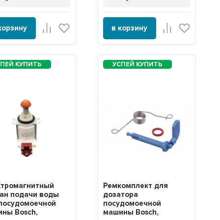
корзину
в корзину
ктромагнитный
Ремкомплект для
ан подачи воды
дозатора
посудомоечной
посудомоечной
ны Bosch,
машины Bosch,